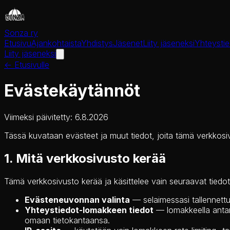
Sonza ry
Etusivu
Ajankohtaista
Yhdistys
Jäsenet
Liity jäseneksi
Yhteystie
Liity jäseneksi
← Etusivulle
Evästekäytännöt
Viimeksi päivitetty:
6.8.2026
Tässä kuvataan evästeet ja muut tiedot, joita tämä verkkosivu
1. Mitä verkkosivusto kerää
Tämä verkkosivusto kerää ja käsittelee vain seuraavat tiedot
Evästeneuvonnan valinta
— selaimessasi tallennettu 
Yhteystiedot-lomakkeen tiedot
— lomakkeella antama
omaan tietokantaansa.