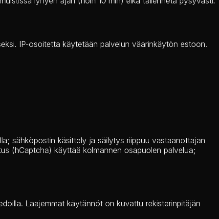
muistissa lyhyen ajan (noin 10 min) eikä tallenneta pysyvästi.
eksi. IP-osoitetta käytetään palvelun väärinkäytön estoon.
; sähköpostin käsittely ja säilytys riippuu vastaanottajan
rkistus (hCaptcha) käyttää kolmannen osapuolen palvelua;
tiedoilla. Laajemmat käytännöt on kuvattu rekisterinpitäjän