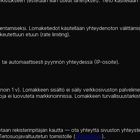
istukseen (estetään liian useat lähetykset). Tieto käsitellään 
entamiseksi. Lomaketiedot käsitellään yhteydenoton välittämis
eutettuun etuun (rate limiting).
 tai automaattisesti pyynnön yhteydessä (IP-osoite).
n 1 v). Lomakkeen sisältö ei säily verkkosivuston palvelimella
Tietoja ei luovuteta markkinoinnissa. Lomakkeen turvallisuusta
utetaan rekisterinpitäjän kautta — ota yhteyttä sivuston yhteys
etosuojavaltuutetun toimistolle (
tietosuoja.fi
).