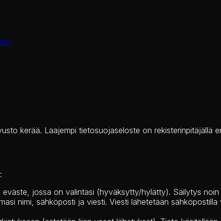
dot
sto kerää. Laajempi tietosuojaseloste on rekisterinpitäjällä e
:
eväste, jossa on valintasi (hyväksytty/hylätty). Säilytys noin 
si nimi, sähköposti ja viesti. Viesti lähetetään sähköpostilla 