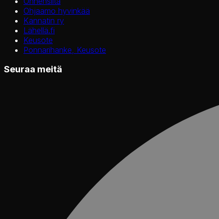
Onnensilta
Ohjaamo hyvinkää
Kannatin ry
Lähellä.fi
Keusote
Ponnarihanke, Keusote
Seuraa meitä