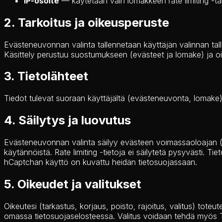
IP-osoite
— käytetään vain lomakkeen rate limiting -tark
2. Tarkoitus ja oikeusperuste
Evästeneuvonnan valinta tallennetaan käyttäjän valinnan tall
Käsittely perustuu suostumukseen (evästeet ja lomake) ja oik
3. Tietolähteet
Tiedot tulevat suoraan käyttäjältä (evästeneuvonta, lomake)
4. Säilytys ja luovutus
Evästeneuvonnan valinta säilyy evästeen voimassaoloajan (noi
käytännöistä. Rate limiting -tietoja ei säilytetä pysyvästi. 
hCaptchan käyttö on kuvattu heidän tietosuojassaan.
5. Oikeudet ja valitukset
Oikeutesi (tarkastus, korjaus, poisto, rajoitus, valitus) tote
omassa tietosuojaselosteessa. Valitus voidaan tehdä myös Ti