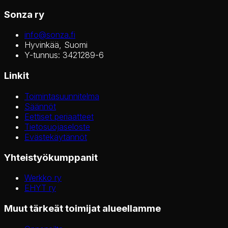
Sonza ry
info@sonza.fi
Hyvinkää, Suomi
Y-tunnus: 3421289-6
Linkit
Toimintasuunnitelma
Säännöt
Eettiset periaatteet
Tietosuojaseloste
Evästekäytännöt
Yhteistyökumppanit
Werkko ry
EHYT ry
Muut tärkeät toimijat alueellamme